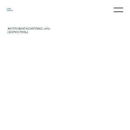
CHIEF.
AGENCY
ЖИТЛОВИЙ КОМПЛЕКС «H1»
[ БОРИСПІЛЬ ]