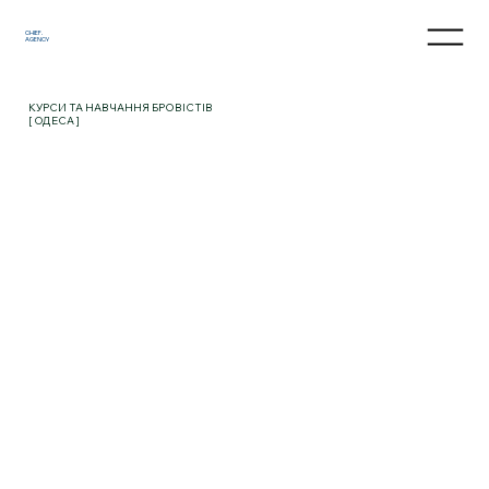
CHIEF.
AGENCY
КУРСИ ТА НАВЧАННЯ БРОВІСТІВ
[ ОДЕСА ]