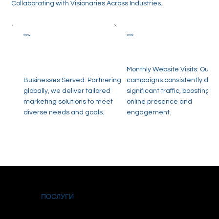
Collaborating with Visionaries Across Industries.
500+
200K
Monthly Website Visits: Our
Businesses Served: Partnering
campaigns consistently driv
globally, we deliver tailored
significant traffic, boosting
marketing solutions to meet
online presence and
diverse needs and goals.
engagement.
ПОСЛУГИ