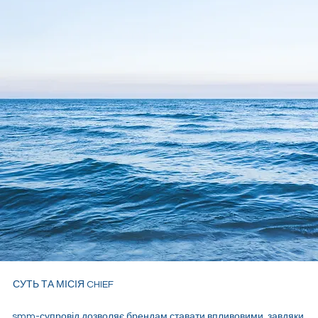
СУТЬ ТА МІСІЯ CHIEF
smm-супровід дозволяє брендам ставати впливовими, завдяки