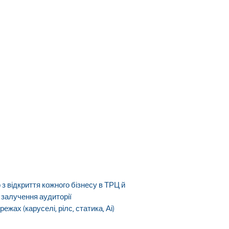
 з відкриття кожного бізнесу в ТРЦ й
 залучення аудиторії
ах (каруселі, рілс, статика, Аі)